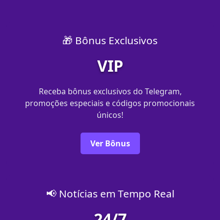
🎁 Bônus Exclusivos
VIP
Receba bônus exclusivos do Telegram,
promoções especiais e códigos promocionais
únicos!
Ver Bônus
📢 Notícias em Tempo Real
24/7