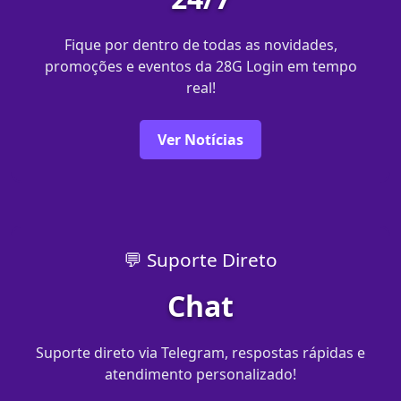
Fique por dentro de todas as novidades,
promoções e eventos da 28G Login em tempo
real!
Ver Notícias
💬 Suporte Direto
Chat
Suporte direto via Telegram, respostas rápidas e
atendimento personalizado!