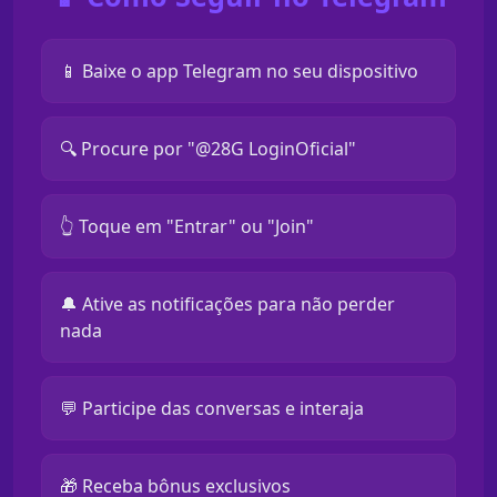
📱 Baixe o app Telegram no seu dispositivo
🔍 Procure por "@28G LoginOficial"
👆 Toque em "Entrar" ou "Join"
🔔 Ative as notificações para não perder
nada
💬 Participe das conversas e interaja
🎁 Receba bônus exclusivos