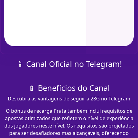
📱 Canal Oficial no Telegram!
📱 Benefícios do Canal
Descubra as vantagens de seguir a 28G no Telegram
O bônus de recarga Prata também inclui requisitos de
apostas otimizados que refletem o nível de experiência
dos jogadores neste nível. Os requisitos são projetados
para ser desafiadores mas alcançáveis, oferecendo