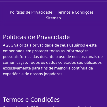
Políticas de Privacidade
Termos e Condições
Sitemap
Políticas de Privacidade
A 28G valoriza a privacidade de seus usuários e está
empenhada em proteger todas as informações
pessoais fornecidas durante o uso de nossos canais de
comunicação. Todos os dados coletados são utilizados
exclusivamente para fins de melhoria contínua da
experiência de nossos jogadores.
Termos e Condições