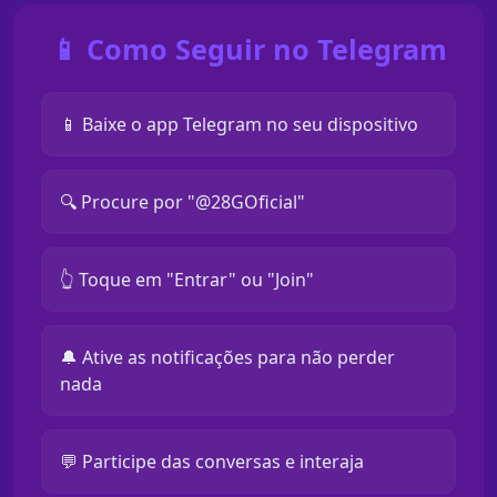
📱 Como Seguir no Telegram
📱 Baixe o app Telegram no seu dispositivo
🔍 Procure por "@28GOficial"
👆 Toque em "Entrar" ou "Join"
🔔 Ative as notificações para não perder
nada
💬 Participe das conversas e interaja