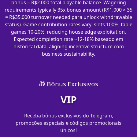
bonus = R$2.000 total playable balance. Wagering
requirements typically 35x bonus amount (R$1.000 × 35
= R$35.000 turnover needed para unlock withdrawable
status). Game contribution rates vary: slots 100%, table
games 10-20%, reducing house edge exploitation.
Expected completion rate ~12-18% baseado em
historical data, aligning incentive structure com
business sustainability.
🎁 Bônus Exclusivos
VIP
Receba bônus exclusivos do Telegram,
promoções especiais e códigos promocionais
únicos!