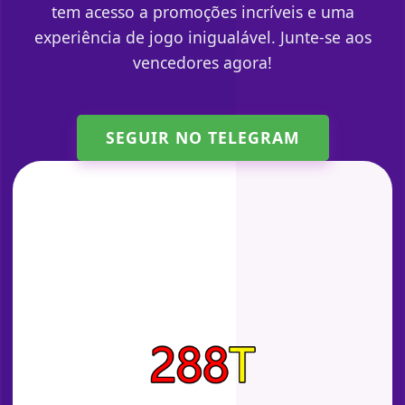
tem acesso a promoções incríveis e uma
experiência de jogo inigualável. Junte-se aos
vencedores agora!
SEGUIR NO TELEGRAM