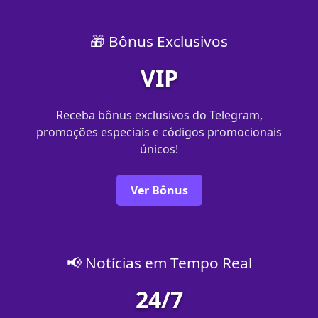
🎁 Bônus Exclusivos
VIP
Receba bônus exclusivos do Telegram,
promoções especiais e códigos promocionais
únicos!
Ver Bônus
📢 Notícias em Tempo Real
24/7