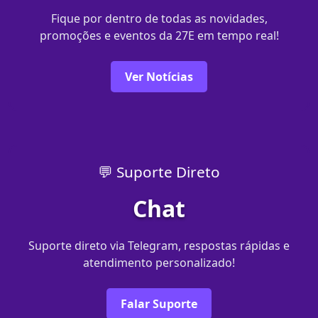
Fique por dentro de todas as novidades,
promoções e eventos da 27E em tempo real!
Ver Notícias
💬 Suporte Direto
Chat
Suporte direto via Telegram, respostas rápidas e
atendimento personalizado!
Falar Suporte