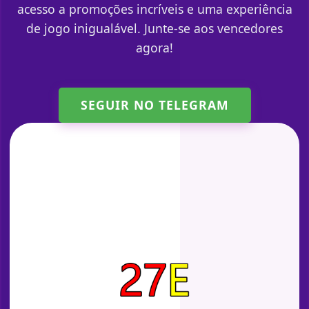
acesso a promoções incríveis e uma experiência
de jogo inigualável. Junte-se aos vencedores
agora!
SEGUIR NO TELEGRAM