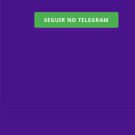
SEGUIR NO TELEGRAM