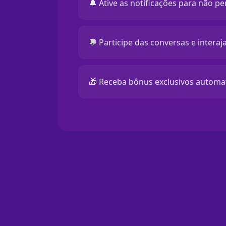
🔔 Ative as notificações para não p
💬 Participe das conversas e interaj
🎁 Receba bônus exclusivos autom