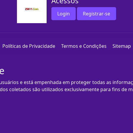
Acessos
Login
Registrar-se
Políticas de Privacidade
Termos e Condições
Sitemap
de
s usuários e está empenhada em proteger todas as informaç
os coletados são utilizados exclusivamente para fins de m