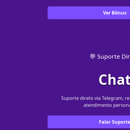
Ver Bônus
💬 Suporte Di
Cha
Suporte direto via Telegram, r
atendimento persona
Falar Suport