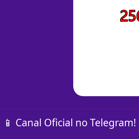
📱 Canal Oficial no Telegram!