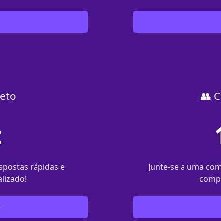
reto
👥 
t
espostas rápidas e
Junte-se a uma com
lizado!
compa
e