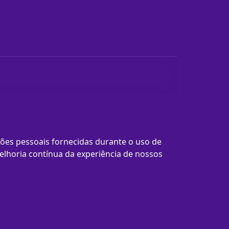
ões pessoais fornecidas durante o uso de
elhoria contínua da experiência de nossos