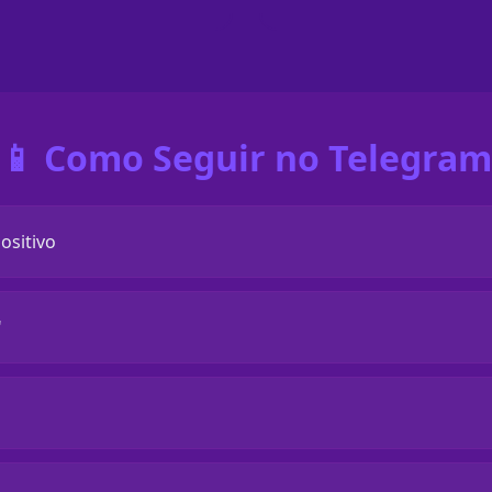
📱 Como Seguir no Telegram
ositivo
"