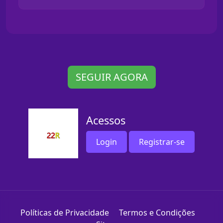
SEGUIR AGORA
Acessos
Login
Registrar-se
Políticas de Privacidade
Termos e Condições