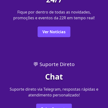
Fique por dentro de todas as novidades,
promoções e eventos da 22R em tempo real!
Ver Notícias
💬 Suporte Direto
Chat
Suporte direto via Telegram, respostas rápidas e
atendimento personalizado!