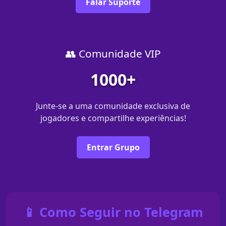
Falar Suporte
👥 Comunidade VIP
1000+
Junte-se a uma comunidade exclusiva de
jogadores e compartilhe experiências!
Entrar Grupo
📱 Como Seguir no Telegram