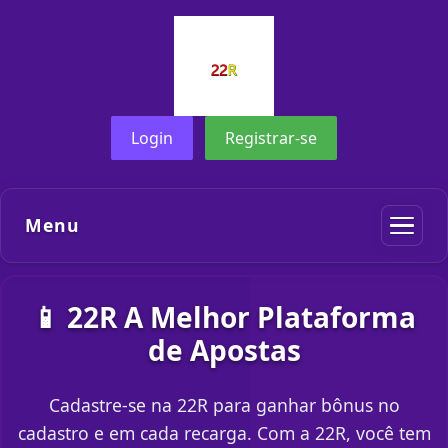
Login
Registrar-se
Menu
📱 22R A Melhor Plataforma
de Apostas
Cadastre-se na 22R para ganhar bônus no
cadastro e em cada recarga. Com a 22R, você tem