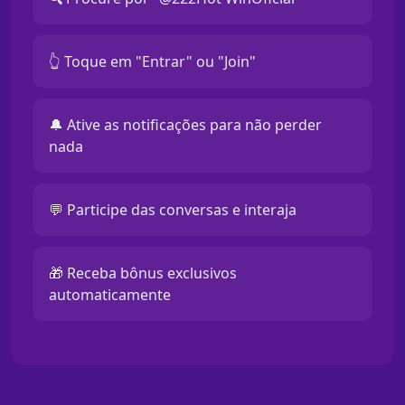
👆 Toque em "Entrar" ou "Join"
🔔 Ative as notificações para não perder
nada
💬 Participe das conversas e interaja
🎁 Receba bônus exclusivos
automaticamente