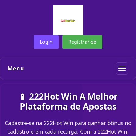
Login
Registrar-se
Menu
📱 222Hot Win A Melhor
Plataforma de Apostas
Cadastre-se na 222Hot Win para ganhar bônus no
cadastro e em cada recarga. Com a 222Hot Win,