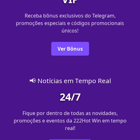
Receba bônus exclusivos do Telegram,
promoções especiais e códigos promocionais
únicos!
Ver Bônus
📢 Notícias em Tempo Real
24/7
Fique por dentro de todas as novidades,
promoções e eventos da 222Hot Win em tempo
real!