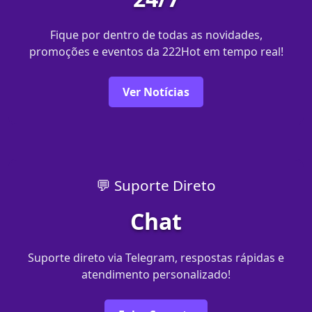
Fique por dentro de todas as novidades,
promoções e eventos da 222Hot em tempo real!
Ver Notícias
💬 Suporte Direto
Chat
Suporte direto via Telegram, respostas rápidas e
atendimento personalizado!