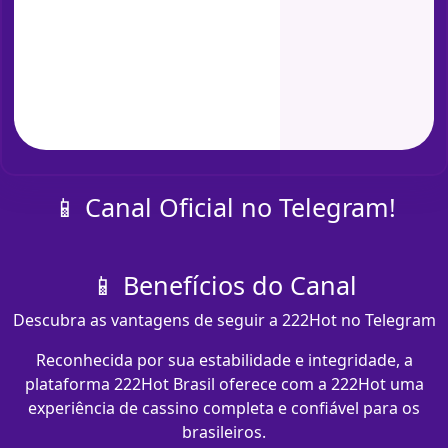
📱 Canal Oficial no Telegram!
📱 Benefícios do Canal
Descubra as vantagens de seguir a 222Hot no Telegram
Reconhecida por sua estabilidade e integridade, a
plataforma 222Hot Brasil oferece com a 222Hot uma
experiência de cassino completa e confiável para os
brasileiros.