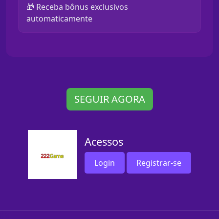
🎁 Receba bônus exclusivos
automaticamente
SEGUIR AGORA
Acessos
Login
Registrar-se