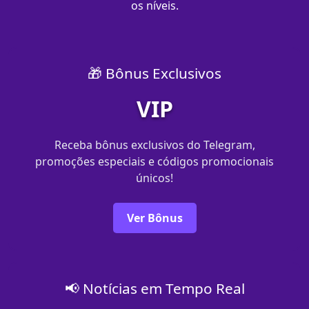
os níveis.
🎁 Bônus Exclusivos
VIP
Receba bônus exclusivos do Telegram,
promoções especiais e códigos promocionais
únicos!
Ver Bônus
📢 Notícias em Tempo Real