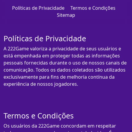
Políticas de Privacidade
Termos e Condições
Sitemap
Políticas de Privacidade
A 222Game valoriza a privacidade de seus usuários e
está empenhada em proteger todas as informações
pessoais fornecidas durante o uso de nossos canais de
comunicação. Todos os dados coletados são utilizados
exclusivamente para fins de melhoria contínua da
experiência de nossos jogadores.
Termos e Condições
Os usuários da 222Game concordam em respeitar