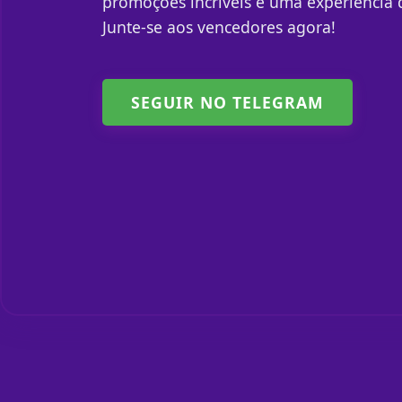
promoções incríveis e uma experiência d
Junte-se aos vencedores agora!
SEGUIR NO TELEGRAM