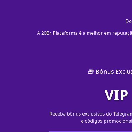
De
A 20Br Plataforma é a melhor em reputaçã
🎁 Bônus Exclu
VIP
Receba bônus exclusivos do Telegra
e códigos promocionai