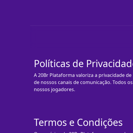
Políticas de Privacida
A 20Br Plataforma valoriza a privacidade d
de nossos canais de comunicação. Todos os 
nossos jogadores.
Termos e Condições