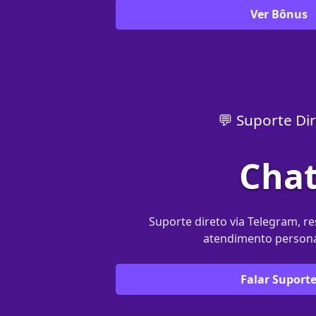
Ver Bônus
💬 Suporte Di
Cha
Suporte direto via Telegram, r
atendimento persona
Falar Suport