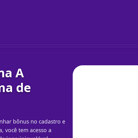
ma A
ma de
anhar bônus no cadastro e
, você tem acesso a