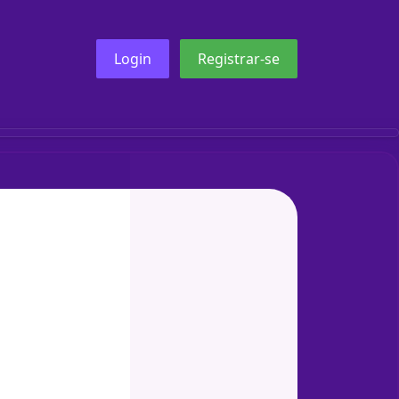
Login
Registrar-se