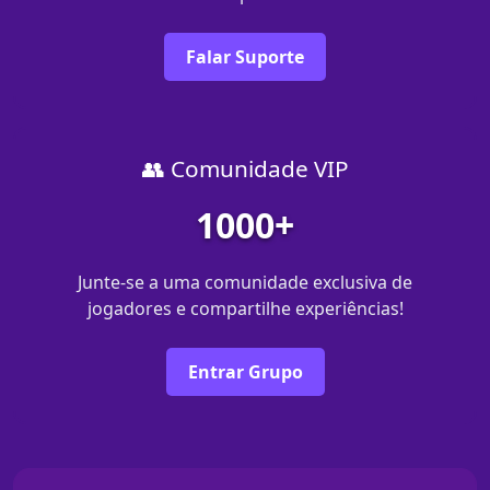
Falar Suporte
👥 Comunidade VIP
1000+
Junte-se a uma comunidade exclusiva de
jogadores e compartilhe experiências!
Entrar Grupo