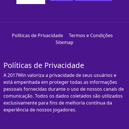
Políticas de Privacidade
Termos e Condições
Sitemap
Políticas de Privacidade
A 2017Win valoriza a privacidade de seus usuários e
está empenhada em proteger todas as informações
pessoais fornecidas durante o uso de nossos canais de
comunicação. Todos os dados coletados são utilizados
exclusivamente para fins de melhoria contínua da
experiência de nossos jogadores.