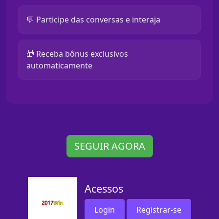
💬 Participe das conversas e interaja
🎁 Receba bônus exclusivos
automaticamente
SEGUIR AGORA
Acessos
Login
Registrar-se