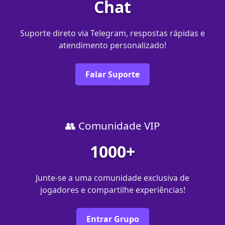
Chat
Suporte direto via Telegram, respostas rápidas e
atendimento personalizado!
Falar Suporte
👥 Comunidade VIP
1000+
Junte-se a uma comunidade exclusiva de
jogadores e compartilhe experiências!
Entrar Grupo