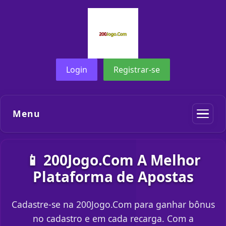
Login
Registrar-se
Menu
📱 200Jogo.Com A Melhor
Plataforma de Apostas
Cadastre-se na 200Jogo.Com para ganhar bônus
no cadastro e em cada recarga. Com a