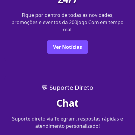
Fique por dentro de todas as novidades,
promoções e eventos da 200Jogo.Com em tempo
real!
Ver Notícias
💬 Suporte Direto
Chat
Suporte direto via Telegram, respostas rápidas e
atendimento personalizado!