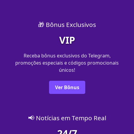
🎁 Bônus Exclusivos
VIP
Receba bônus exclusivos do Telegram,
promoções especiais e códigos promocionais
únicos!
Ver Bônus
📢 Notícias em Tempo Real
24/7