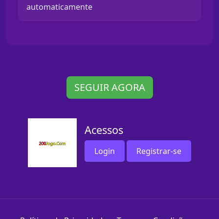
automaticamente
SEGUIR AGORA
Acessos
Login
Registrar-se