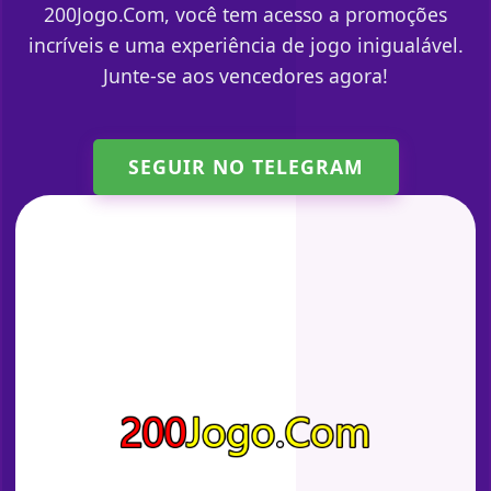
200Jogo.Com, você tem acesso a promoções
incríveis e uma experiência de jogo inigualável.
Junte-se aos vencedores agora!
SEGUIR NO TELEGRAM