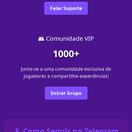
Falar Suporte
👥 Comunidade VIP
1000+
Junte-se a uma comunidade exclusiva de
jogadores e compartilhe experiências!
Entrar Grupo
📱 Como Seguir no Telegram