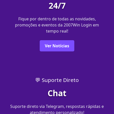
24/7
Fique por dentro de todas as novidades,
promoções e eventos da 2007Win Login em
tempo real!
Ver Notícias
💬 Suporte Direto
Chat
Suporte direto via Telegram, respostas rápidas e
atendimento personalizado!