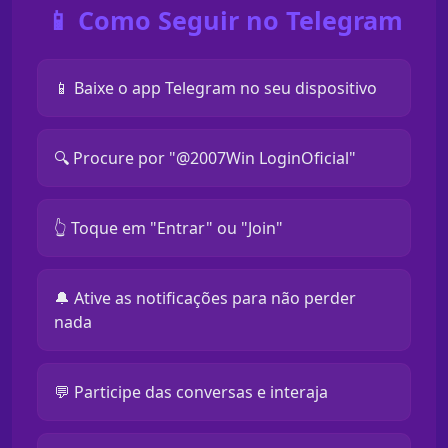
📱 Como Seguir no Telegram
📱 Baixe o app Telegram no seu dispositivo
🔍 Procure por "@2007Win LoginOficial"
👆 Toque em "Entrar" ou "Join"
🔔 Ative as notificações para não perder
nada
💬 Participe das conversas e interaja