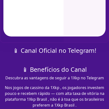
📱 Canal Oficial no Telegram!
📱 Benefícios do Canal
Descubra as vantagens de seguir a 1Xkp no Telegram
Nos jogos de cassino da 1Xkp , os jogadores investem
pouco e recebem rápido — com alta taxa de vitória na
plataforma 1Xkp Brasil , não é à toa que os brasileiros
preferem a 1Xkp Brasil .