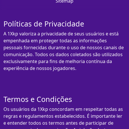
Sitemap
Políticas de Privacidade
A 1Xkp valoriza a privacidade de seus usuários e está
empenhada em proteger todas as informações
pessoais fornecidas durante o uso de nossos canais de
comunicação. Todos os dados coletados são utilizados
exclusivamente para fins de melhoria contínua da
experiência de nossos jogadores.
Termos e Condições
Os usuários da 1Xkp concordam em respeitar todas as
regras e regulamentos estabelecidos. É importante ler
e entender todos os termos antes de participar de