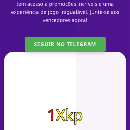
tem acesso a promoções incríveis e uma
experiência de jogo inigualável. Junte-se aos
vencedores agora!
SEGUIR NO TELEGRAM