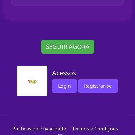
SEGUIR AGORA
Acessos
Login
Registrar-se
Políticas de Privacidade
Termos e Condições