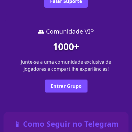
Falar Suporte
👥 Comunidade VIP
1000+
Junte-se a uma comunidade exclusiva de
jogadores e compartilhe experiências!
Entrar Grupo
📱 Como Seguir no Telegram