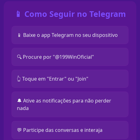
📱 Como Seguir no Telegram
📱 Baixe o app Telegram no seu dispositivo
🔍 Procure por "@199WinOficial"
👆 Toque em "Entrar" ou "Join"
🔔 Ative as notificações para não perder
nada
💬 Participe das conversas e interaja