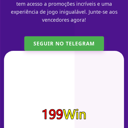
tem acesso a promoções incríveis e uma
experiência de jogo inigualável. Junte-se aos
vencedores agora!
SEGUIR NO TELEGRAM