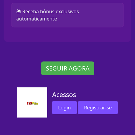
🎁 Receba bônus exclusivos
automaticamente
SEGUIR AGORA
Acessos
Login
Registrar-se