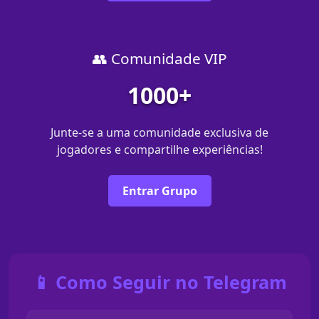
👥 Comunidade VIP
1000+
Junte-se a uma comunidade exclusiva de
jogadores e compartilhe experiências!
Entrar Grupo
📱 Como Seguir no Telegram