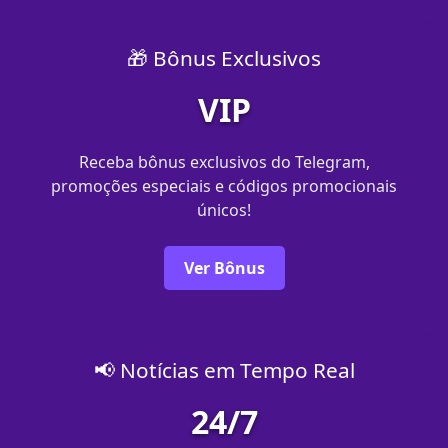
🎁 Bônus Exclusivos
VIP
Receba bônus exclusivos do Telegram,
promoções especiais e códigos promocionais
únicos!
Ver Bônus
📢 Notícias em Tempo Real
24/7