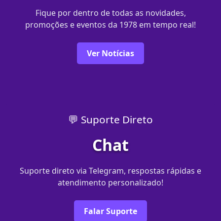
Fique por dentro de todas as novidades,
promoções e eventos da 1978 em tempo real!
Ver Notícias
💬 Suporte Direto
Chat
Suporte direto via Telegram, respostas rápidas e
atendimento personalizado!
Falar Suporte