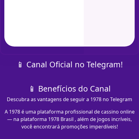
📱 Canal Oficial no Telegram!
📱 Benefícios do Canal
Descubra as vantagens de seguir a 1978 no Telegram
A 1978 é uma plataforma profissional de cassino online
— na plataforma 1978 Brasil , além de jogos incríveis,
você encontrará promoções imperdíveis!