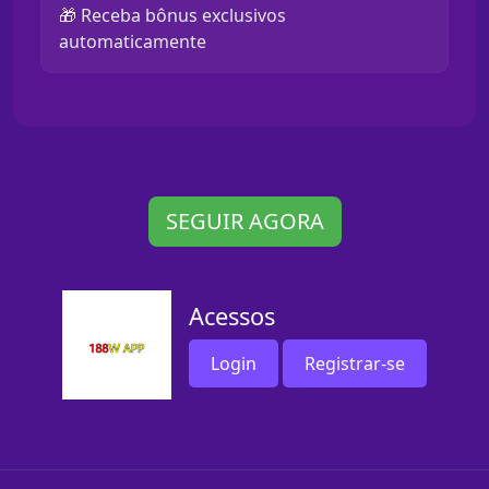
🎁 Receba bônus exclusivos
automaticamente
SEGUIR AGORA
Acessos
Login
Registrar-se