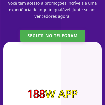
você tem acesso a promoções incríveis e uma
experiência de jogo inigualável. Junte-se aos
vencedores agora!
SEGUIR NO TELEGRAM