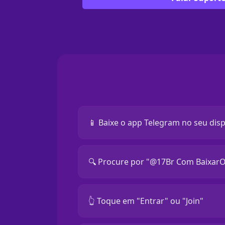
📱 Baixe o app Telegram no seu disp
🔍 Procure por "@17Br Com BaixarOf
👆 Toque em "Entrar" ou "Join"