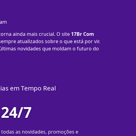
ram
orna ainda mais crucial. O site
17Br Com
mpre atualizados sobre o que está por vir.
as últimas novidades que moldam o futuro do
cias em Tempo Real
24/7
e todas as novidades, promoções e