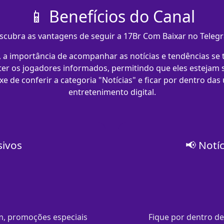
📱 Benefícios do Canal
scubra as vantagens de seguir a 17Br Com Baixar no Teleg
, a importância de acompanhar as notícias e tendências se t
r os jogadores informados, permitindo que eles estejam se
xe de conferir a categoria "Notícias" e ficar por dentro d
entretenimento digital.
sivos
📢 Notí
m, promoções especiais
Fique por dentro d