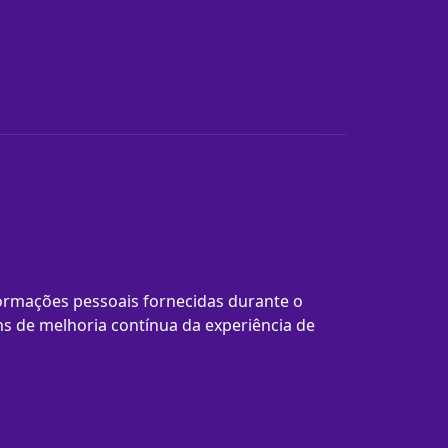
formações pessoais fornecidas durante o
ns de melhoria contínua da experiência de