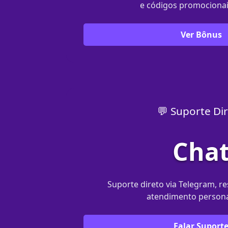
e códigos promocionai
Ver Bônus
💬 Suporte Di
Cha
Suporte direto via Telegram, r
atendimento persona
Falar Suport