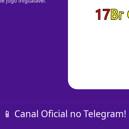
e jogo inigualável.
📱 Canal Oficial no Telegram!