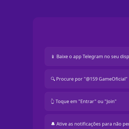
📱 Baixe o app Telegram no seu disp
🔍 Procure por "@159 GameOficial"
👆 Toque em "Entrar" ou "Join"
🔔 Ative as notificações para não p