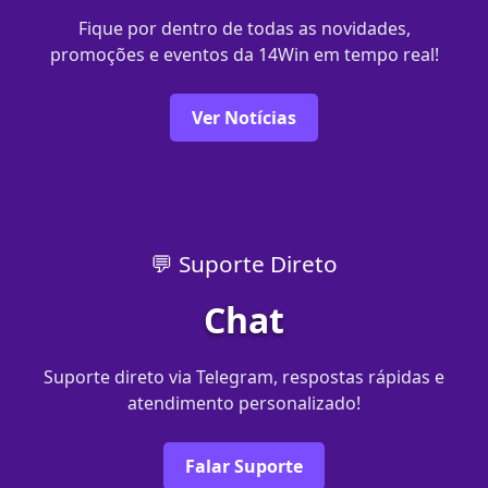
Fique por dentro de todas as novidades,
promoções e eventos da 14Win em tempo real!
Ver Notícias
💬 Suporte Direto
Chat
Suporte direto via Telegram, respostas rápidas e
atendimento personalizado!
Falar Suporte