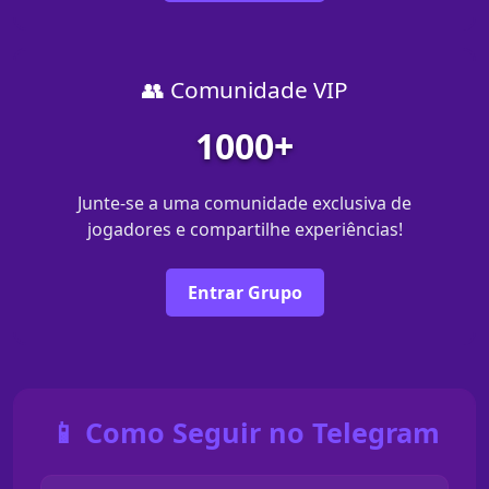
👥 Comunidade VIP
1000+
Junte-se a uma comunidade exclusiva de
jogadores e compartilhe experiências!
Entrar Grupo
📱 Como Seguir no Telegram