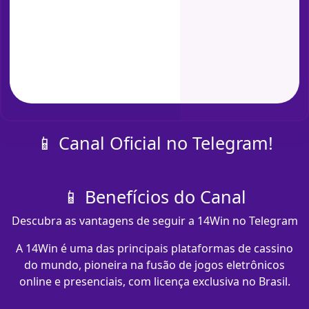
📱 Canal Oficial no Telegram!
📱 Benefícios do Canal
Descubra as vantagens de seguir a 14Win no Telegram
A 14Win é uma das principais plataformas de cassino
do mundo, pioneira na fusão de jogos eletrônicos
online e presenciais, com licença exclusiva no Brasil.