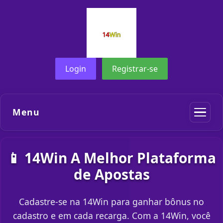
Login
Registrar-se
Menu
📱 14Win A Melhor Plataforma
de Apostas
Cadastre-se na 14Win para ganhar bônus no
cadastro e em cada recarga. Com a 14Win, você