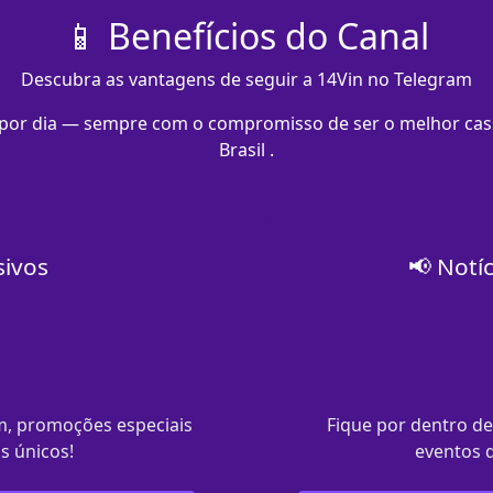
📱 Benefícios do Canal
Descubra as vantagens de seguir a 14Vin no Telegram
h por dia — sempre com o compromisso de ser o melhor cass
Brasil .
sivos
📢 Notí
m, promoções especiais
Fique por dentro d
s únicos!
eventos 