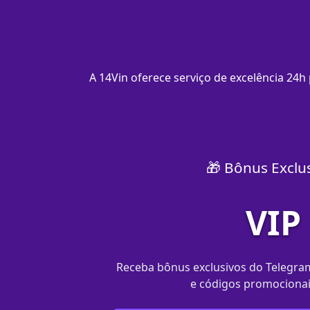
A 14Vin oferece serviço de excelência 24
🎁 Bônus Exclu
VIP
Receba bônus exclusivos do Telegra
e códigos promocionai