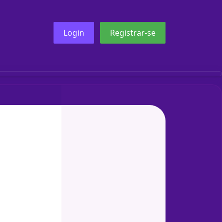
Login
Registrar-se