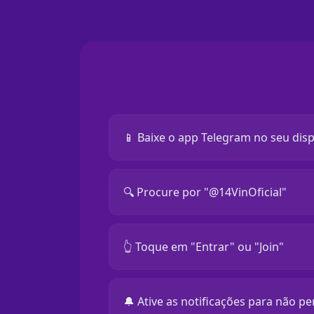
📱 Baixe o app Telegram no seu disp
🔍 Procure por "@14VinOficial"
👆 Toque em "Entrar" ou "Join"
🔔 Ative as notificações para não p