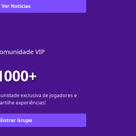
Ver Notícias
Comunidade VIP
1000+
unidade exclusiva de jogadores e
rtilhe experiências!
Entrar Grupo