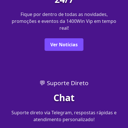
Fique por dentro de todas as novidades,
promoções e eventos da 1400Win Vip em tempo
real!
Ver Notícias
💬 Suporte Direto
Chat
Suporte direto via Telegram, respostas rápidas e
atendimento personalizado!