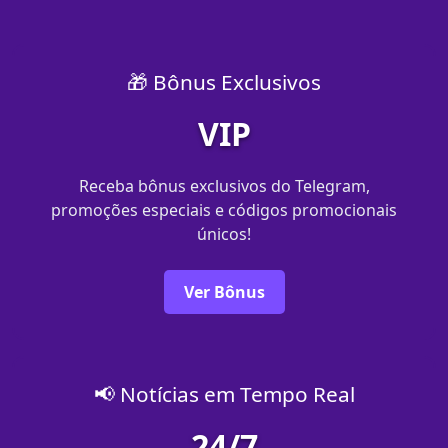
🎁 Bônus Exclusivos
VIP
Receba bônus exclusivos do Telegram,
promoções especiais e códigos promocionais
únicos!
Ver Bônus
📢 Notícias em Tempo Real
24/7