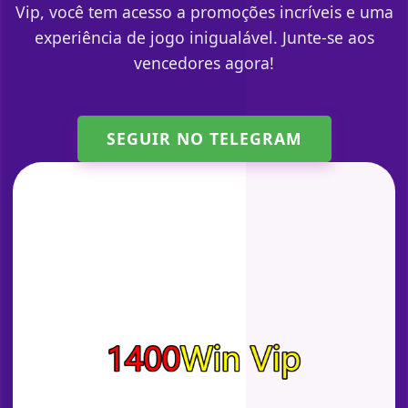
Vip, você tem acesso a promoções incríveis e uma
experiência de jogo inigualável. Junte-se aos
vencedores agora!
SEGUIR NO TELEGRAM