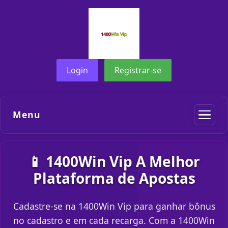
Login
Registrar-se
Menu
📱 1400Win Vip A Melhor
Plataforma de Apostas
Cadastre-se na 1400Win Vip para ganhar bônus
no cadastro e em cada recarga. Com a 1400Win