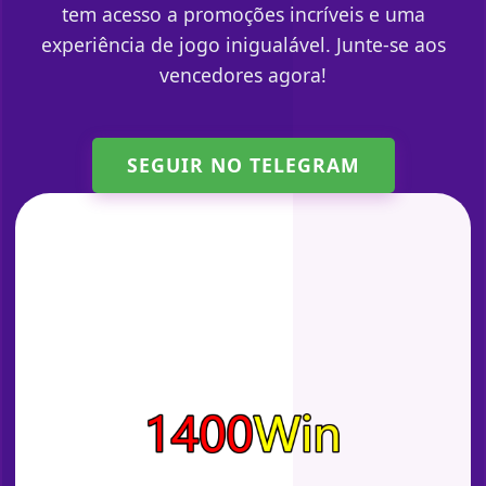
tem acesso a promoções incríveis e uma
experiência de jogo inigualável. Junte-se aos
vencedores agora!
SEGUIR NO TELEGRAM