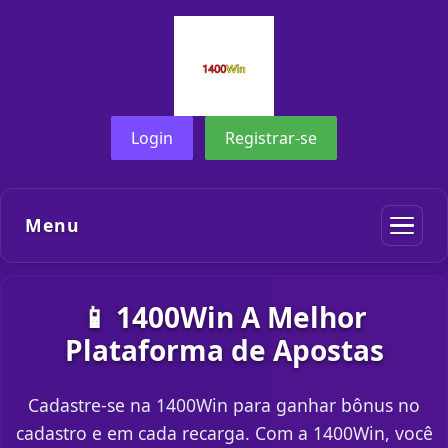
Login
Registrar-se
Menu
📱 1400Win A Melhor
Plataforma de Apostas
Cadastre-se na 1400Win para ganhar bônus no
cadastro e em cada recarga. Com a 1400Win, você