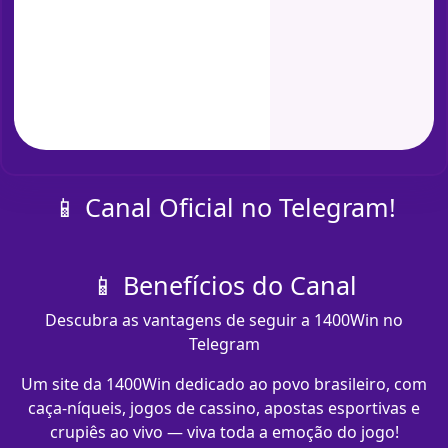
📱 Canal Oficial no Telegram!
📱 Benefícios do Canal
Descubra as vantagens de seguir a 1400Win no
Telegram
Um site da 1400Win dedicado ao povo brasileiro, com
caça-níqueis, jogos de cassino, apostas esportivas e
crupiês ao vivo — viva toda a emoção do jogo!