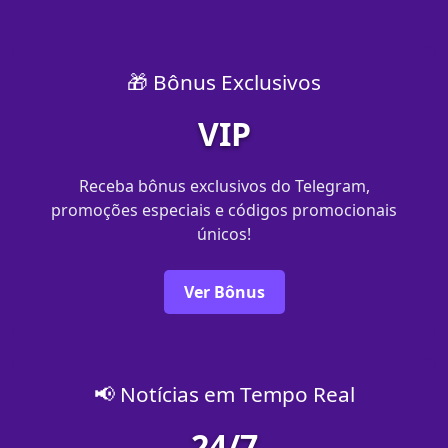
🎁 Bônus Exclusivos
VIP
Receba bônus exclusivos do Telegram,
promoções especiais e códigos promocionais
únicos!
Ver Bônus
📢 Notícias em Tempo Real
24/7