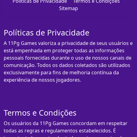
Políticas de Privacidade
Termos e Condições
Sitemap
Políticas de Privacidade
A 11Pg Games valoriza a privacidade de seus usuários e
está empenhada em proteger todas as informações
pessoais fornecidas durante o uso de nossos canais de
comunicação. Todos os dados coletados são utilizados
exclusivamente para fins de melhoria contínua da
experiência de nossos jogadores.
Termos e Condições
Os usuários da 11Pg Games concordam em respeitar
todas as regras e regulamentos estabelecidos. É