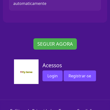
automaticamente
SEGUIR AGORA
Acessos
Login
Registrar-se