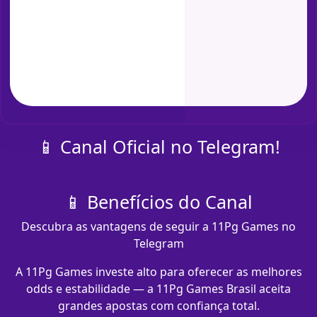
📱 Canal Oficial no Telegram!
📱 Benefícios do Canal
Descubra as vantagens de seguir a 11Pg Games no
Telegram
A 11Pg Games investe alto para oferecer as melhores
odds e estabilidade — a 11Pg Games Brasil aceita
grandes apostas com confiança total.