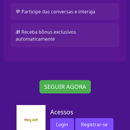
💬 Participe das conversas e interaja
🎁 Receba bônus exclusivos
automaticamente
SEGUIR AGORA
Acessos
Login
Registrar-se