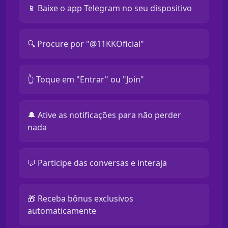
📱 Baixe o app Telegram no seu dispositivo
🔍 Procure por "@11KKOficial"
👆 Toque em "Entrar" ou "Join"
🔔 Ative as notificações para não perder
nada
💬 Participe das conversas e interaja
🎁 Receba bônus exclusivos
automaticamente