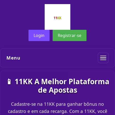
Login
Registrar-se
Menu
📱 11KK A Melhor Plataforma
de Apostas
Cadastre-se na 11KK para ganhar bônus no
cadastro e em cada recarga. Com a 11KK, você