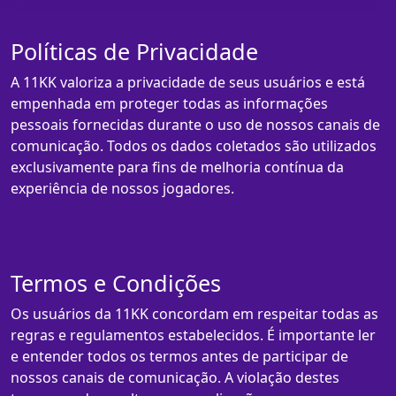
Políticas de Privacidade
A 11KK valoriza a privacidade de seus usuários e está
empenhada em proteger todas as informações
pessoais fornecidas durante o uso de nossos canais de
comunicação. Todos os dados coletados são utilizados
exclusivamente para fins de melhoria contínua da
experiência de nossos jogadores.
Termos e Condições
Os usuários da 11KK concordam em respeitar todas as
regras e regulamentos estabelecidos. É importante ler
e entender todos os termos antes de participar de
nossos canais de comunicação. A violação destes