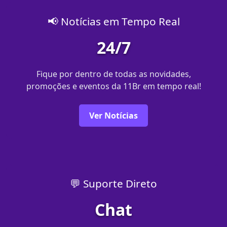
📢 Notícias em Tempo Real
24/7
Fique por dentro de todas as novidades,
promoções e eventos da 11Br em tempo real!
Ver Notícias
💬 Suporte Direto
Chat