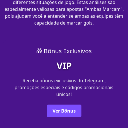
diferentes situações de jogo. Estas análises são
especialmente valiosas para apostas "Ambas Marcam",
pois ajudam você a entender se ambas as equipes têm
capacidade de marcar gols.
🎁 Bônus Exclusivos
VIP
Receba bônus exclusivos do Telegram,
promoções especiais e códigos promocionais
únicos!
Ver Bônus