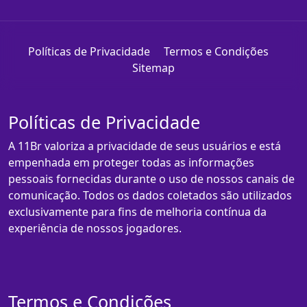
Políticas de Privacidade
Termos e Condições
Sitemap
Políticas de Privacidade
A 11Br valoriza a privacidade de seus usuários e está
empenhada em proteger todas as informações
pessoais fornecidas durante o uso de nossos canais de
comunicação. Todos os dados coletados são utilizados
exclusivamente para fins de melhoria contínua da
experiência de nossos jogadores.
Termos e Condições