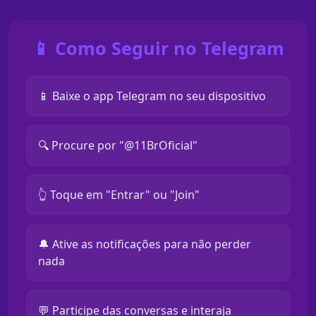
📱 Como Seguir no Telegram
📱 Baixe o app Telegram no seu dispositivo
🔍 Procure por "@11BrOficial"
👆 Toque em "Entrar" ou "Join"
🔔 Ative as notificações para não perder
nada
💬 Participe das conversas e interaja