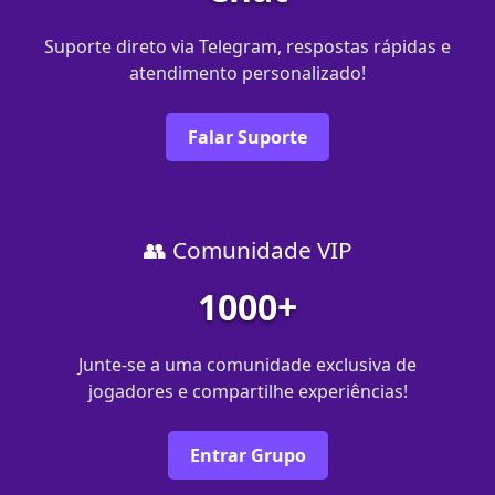
Suporte direto via Telegram, respostas rápidas e
atendimento personalizado!
Falar Suporte
👥 Comunidade VIP
1000+
Junte-se a uma comunidade exclusiva de
jogadores e compartilhe experiências!
Entrar Grupo