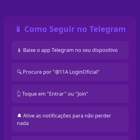
📱 Como Seguir no Telegram
📱 Baixe o app Telegram no seu dispositivo
🔍 Procure por "@11A LoginOficial"
👆 Toque em "Entrar" ou "Join"
🔔 Ative as notificações para não perder
nada