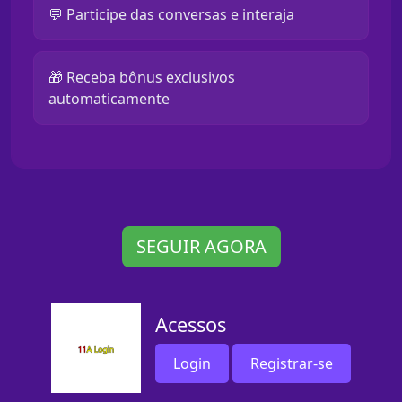
💬 Participe das conversas e interaja
🎁 Receba bônus exclusivos
automaticamente
SEGUIR AGORA
Acessos
Login
Registrar-se