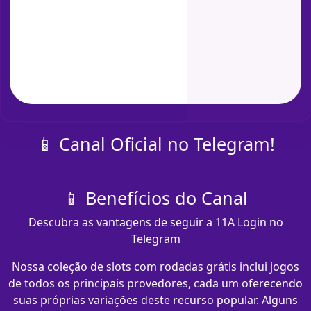
📱 Canal Oficial no Telegram!
📱 Benefícios do Canal
Descubra as vantagens de seguir a 11A Login no
Telegram
Nossa coleção de slots com rodadas grátis inclui jogos
de todos os principais provedores, cada um oferecendo
suas próprias variações deste recurso popular. Alguns