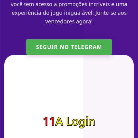
você tem acesso a promoções incríveis e uma
experiência de jogo inigualável. Junte-se aos
vencedores agora!
SEGUIR NO TELEGRAM