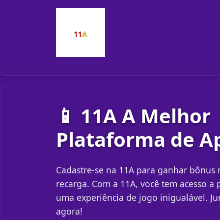
📱 11A A Melhor
Plataforma de A
Cadastre-se na 11A para ganhar bônus 
recarga. Com a 11A, você tem acesso a 
uma experiência de jogo inigualável. J
agora!