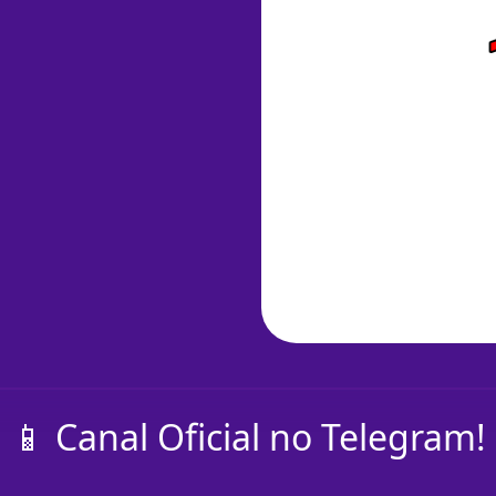
📱 Canal Oficial no Telegram!