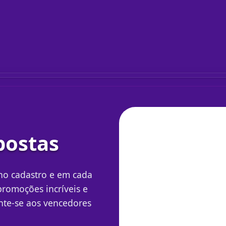
postas
no cadastro e em cada
promoções incríveis e
unte-se aos vencedores