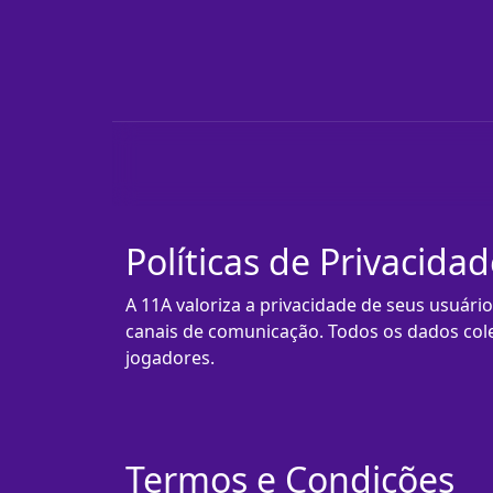
Políticas de Privacida
A 11A valoriza a privacidade de seus usuár
canais de comunicação. Todos os dados cole
jogadores.
Termos e Condições