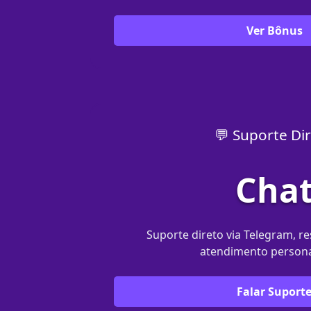
Ver Bônus
💬 Suporte Di
Cha
Suporte direto via Telegram, r
atendimento persona
Falar Suport