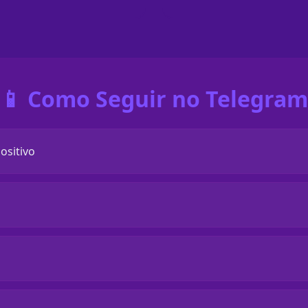
📱 Como Seguir no Telegram
ositivo