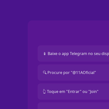
📱 Baixe o app Telegram no seu disp
🔍 Procure por "@11AOficial"
👆 Toque em "Entrar" ou "Join"