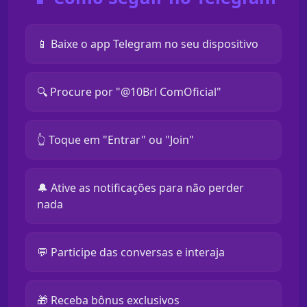
📱 Baixe o app Telegram no seu dispositivo
🔍 Procure por "@10Brl ComOficial"
👆 Toque em "Entrar" ou "Join"
🔔 Ative as notificações para não perder
nada
💬 Participe das conversas e interaja
🎁 Receba bônus exclusivos