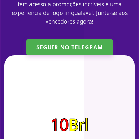
tem acesso a promoções incríveis e uma
experiência de jogo inigualável. Junte-se aos
vencedores agora!
SEGUIR NO TELEGRAM