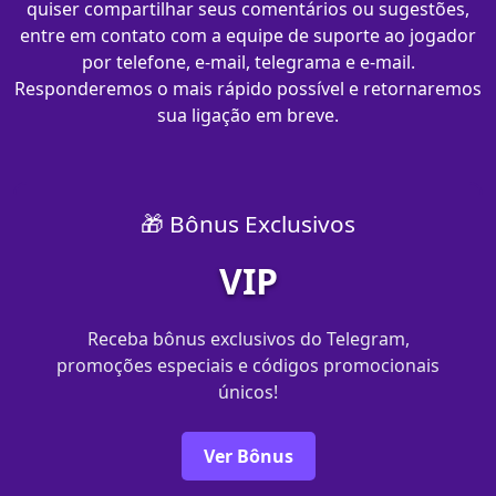
quiser compartilhar seus comentários ou sugestões,
entre em contato com a equipe de suporte ao jogador
por telefone, e-mail, telegrama e e-mail.
Responderemos o mais rápido possível e retornaremos
sua ligação em breve.
🎁 Bônus Exclusivos
VIP
Receba bônus exclusivos do Telegram,
promoções especiais e códigos promocionais
únicos!
Ver Bônus