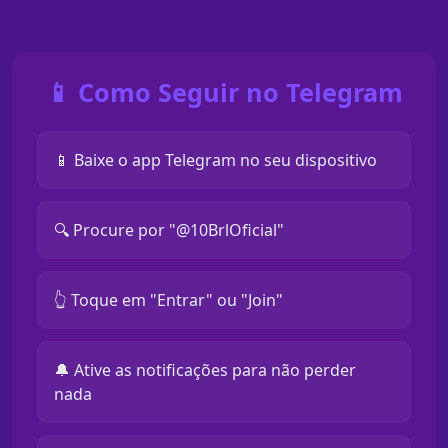
📱 Como Seguir no Telegram
📱 Baixe o app Telegram no seu dispositivo
🔍 Procure por "@10BrlOficial"
👆 Toque em "Entrar" ou "Join"
🔔 Ative as notificações para não perder
nada