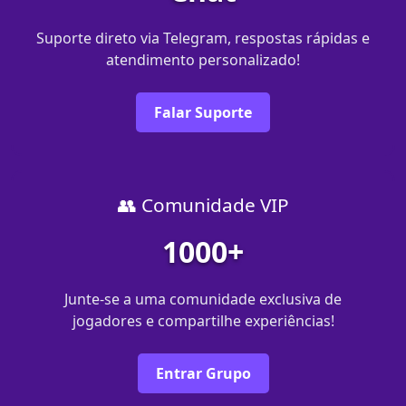
Suporte direto via Telegram, respostas rápidas e
atendimento personalizado!
Falar Suporte
👥 Comunidade VIP
1000+
Junte-se a uma comunidade exclusiva de
jogadores e compartilhe experiências!
Entrar Grupo