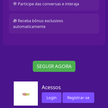
💬 Participe das conversas e interaja
🎁 Receba bônus exclusivos
automaticamente
SEGUIR AGORA
Acessos
Login
Registrar-se