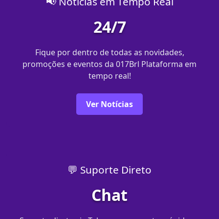
📢 Notícias em Tempo Real
24/7
Fique por dentro de todas as novidades,
promoções e eventos da 017Brl Plataforma em
tempo real!
Ver Notícias
💬 Suporte Direto
Chat