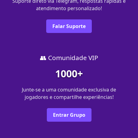
Suporte direto via Telegram, respostas rápidas e
atendimento personalizado!
Falar Suporte
👥 Comunidade VIP
1000+
Junte-se a uma comunidade exclusiva de
jogadores e compartilhe experiências!
Entrar Grupo