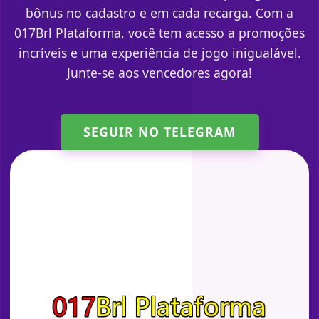
bônus no cadastro e em cada recarga. Com a
017Brl Plataforma, você tem acesso a promoções
incríveis e uma experiência de jogo inigualável.
Junte-se aos vencedores agora!
SEGUIR NO TELEGRAM