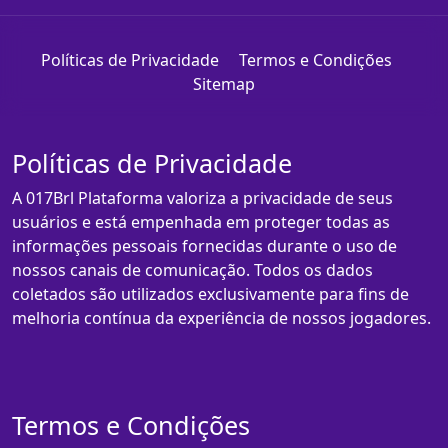
Políticas de Privacidade
Termos e Condições
Sitemap
Políticas de Privacidade
A 017Brl Plataforma valoriza a privacidade de seus
usuários e está empenhada em proteger todas as
informações pessoais fornecidas durante o uso de
nossos canais de comunicação. Todos os dados
coletados são utilizados exclusivamente para fins de
melhoria contínua da experiência de nossos jogadores.
Termos e Condições