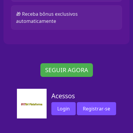
🎁 Receba bônus exclusivos
automaticamente
SEGUIR AGORA
Acessos
Login
Registrar-se