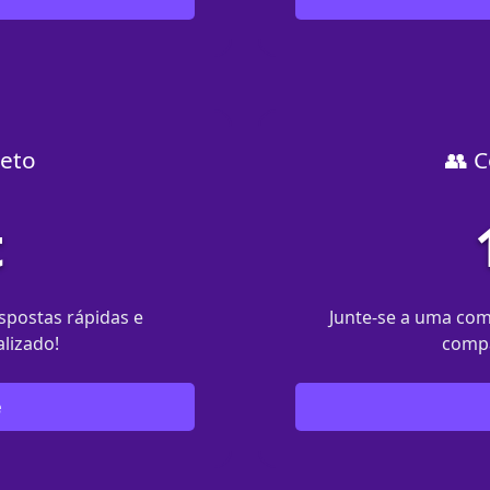
reto
👥 
t
espostas rápidas e
Junte-se a uma com
lizado!
compa
e