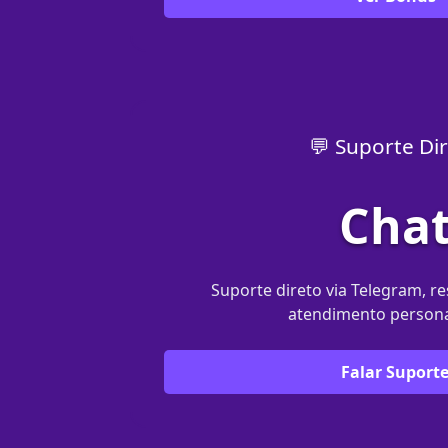
💬 Suporte Di
Cha
Suporte direto via Telegram, r
atendimento persona
Falar Suport