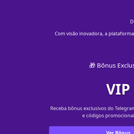
D
Com visão inovadora, a plataform
🎁 Bônus Exclu
VIP
Receba bônus exclusivos do Telegra
e códigos promocionai
Ver Bônus