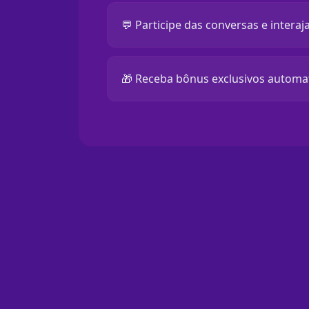
💬 Participe das conversas e interaj
🎁 Receba bônus exclusivos autom