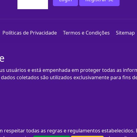
Políticas de Privacidade
Termos e Condições
Sitemap
de
eus usuários e está empenhada em proteger todas as infor
dados coletados são utilizados exclusivamente para fins d
espeitar todas as regras e regulamentos estabelecidos. É