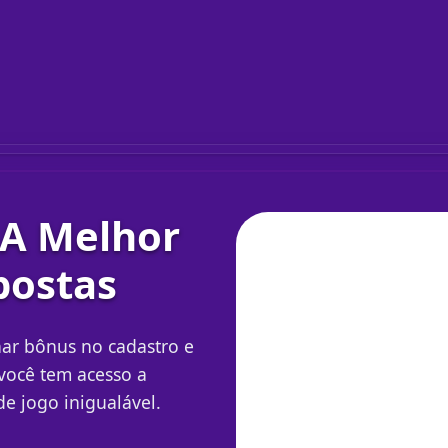
 A Melhor
postas
ar bônus no cadastro e
você tem acesso a
e jogo inigualável.