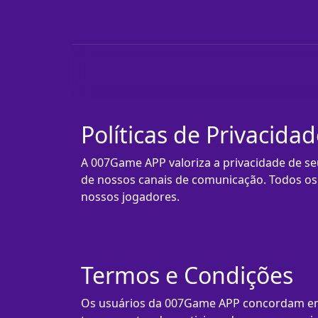
Políticas de Privacida
A 007Game APP valoriza a privacidade de s
de nossos canais de comunicação. Todos os 
nossos jogadores.
Termos e Condições
Os usuários da 007Game APP concordam em r