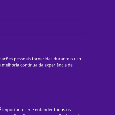
mações pessoais fornecidas durante o uso
e melhoria contínua da experiência de
 importante ler e entender todos os